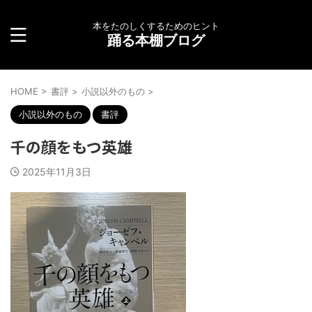
本をたのしくするためのヒント
踊る本棚ブログ
HOME
>
書評
>
小説以外のもの
>
小説以外のもの
書評
千の顔をもつ英雄
2025年11月3日