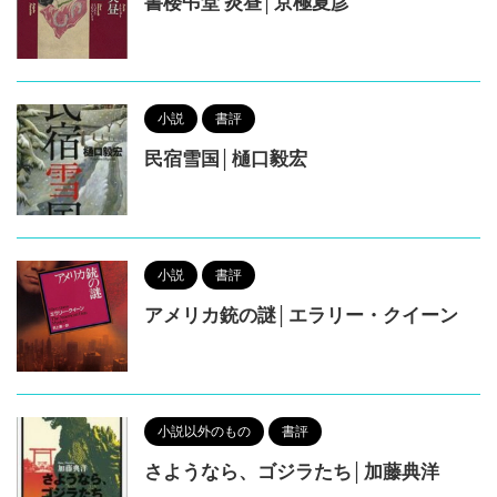
書楼弔堂 炎昼│京極夏彦
小説
書評
民宿雪国│樋口毅宏
小説
書評
アメリカ銃の謎│エラリー・クイーン
小説以外のもの
書評
さようなら、ゴジラたち│加藤典洋