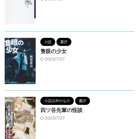
小説
書評
隻眼の少女
2023/7/27
小説以外のもの
書評
四ツ谷先輩の怪談
2023/7/27