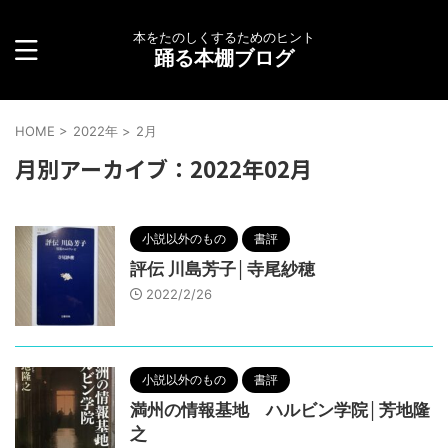
本をたのしくするためのヒント
踊る本棚ブログ
HOME
>
2022年
>
2月
月別アーカイブ：2022年02月
小説以外のもの
書評
評伝 川島芳子│寺尾紗穂
2022/2/26
小説以外のもの
書評
満州の情報基地 ハルビン学院│芳地隆
之