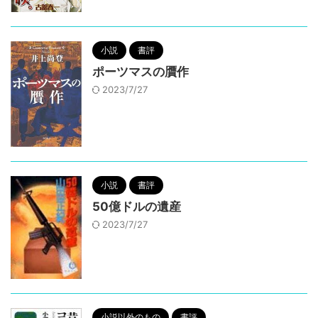
小説
書評
ポーツマスの贋作
2023/7/27
小説
書評
50億ドルの遺産
2023/7/27
小説以外のもの
書評