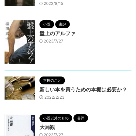
2022/8/15
小説
書評
盤上のアルファ
2023/7/27
本棚のこと
新しい本を買うための本棚は必要か？
2022/2/23
小説以外のもの
書評
大局観
2023/7/27