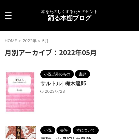
本をたのしくするためのヒント
踊る本棚ブログ
HOME
>
2022年
>
5月
月別アーカイブ：2022年05月
小説以外のもの
書評
サルトル│梅木達郎
2023/7/28
小説
書評
本について