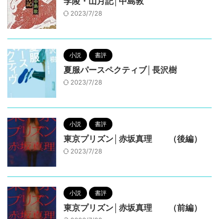
李陵・山月記│中島敦
2023/7/28
小説
書評
夏服パースペクティブ│長沢樹
2023/7/28
小説
書評
東京プリズン│赤坂真理 （後編）
2023/7/28
小説
書評
東京プリズン│赤坂真理 （前編）