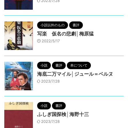
2023/7/28
小説以外のもの
書評
写楽 仮名の悲劇│梅原猛
2022/5/17
小説
書評
本について
海底二万マイル│ジュール＝ベルヌ
2023/7/28
小説
書評
ふしぎ国探検│海野十三
2023/7/28