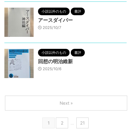
小説以外のもの
書評
アースダイバー
2025/10/7
小説以外のもの
書評
回想の明治維新
2025/10/6
Next »
1
2
…
21