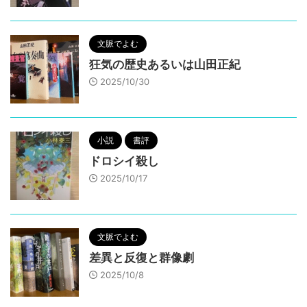
文脈でよむ
狂気の歴史あるいは山田正紀
2025/10/30
小説
書評
ドロシイ殺し
2025/10/17
文脈でよむ
差異と反復と群像劇
2025/10/8