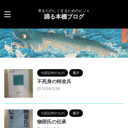
本をたのしくするためのヒント
踊る本棚ブログ
小説以外のもの
書評
不死身の特攻兵
2026/1/26
小説以外のもの
書評
物部氏の伝承