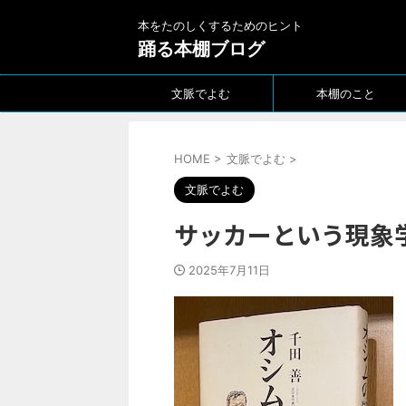
本をたのしくするためのヒント
踊る本棚ブログ
文脈でよむ
本棚のこと
HOME
>
文脈でよむ
>
文脈でよむ
サッカーという現象
2025年7月11日