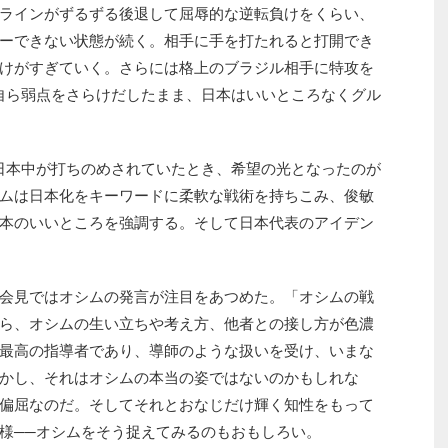
ラインがずるずる後退して屈辱的な逆転負けをくらい、
ーできない状態が続く。相手に手を打たれると打開でき
けがすぎていく。さらには格上のブラジル相手に特攻を
自ら弱点をさらけだしたまま、日本はいいところなくグル
日本中が打ちのめされていたとき、希望の光となったのが
ムは日本化をキーワードに柔軟な戦術を持ちこみ、俊敏
本のいいところを強調する。そして日本代表のアイデン
会見ではオシムの発言が注目をあつめた。「オシムの戦
ら、オシムの生い立ちや考え方、他者との接し方が色濃
最高の指導者であり、導師のような扱いを受け、いまな
かし、それはオシムの本当の姿ではないのかもしれな
偏屈なのだ。そしてそれとおなじだけ輝く知性をもって
様──オシムをそう捉えてみるのもおもしろい。