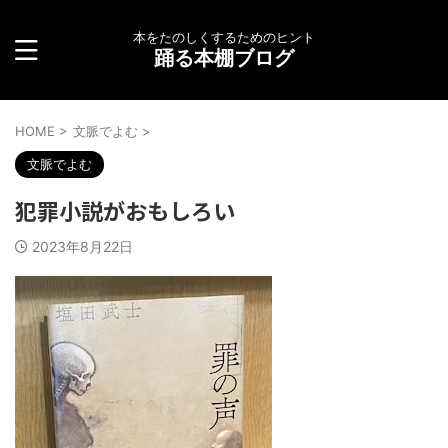
本をたのしくするためのヒント
踊る本棚ブログ
HOME
>
文脈でよむ
>
文脈でよむ
犯罪小説がおもしろい
2023年8月22日