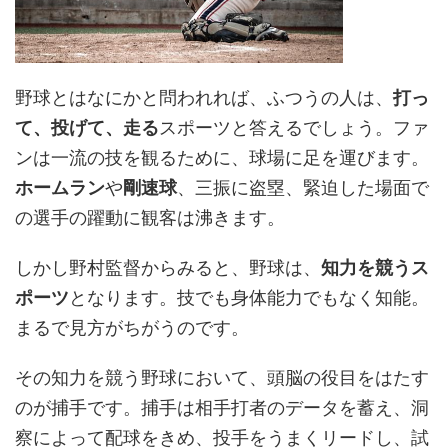
野球とはなにかと問われれば、ふつうの人は、
打っ
て、投げて、走る
スポーツと答えるでしょう。ファ
ンは一流の技を観るために、球場に足を運びます。
ホームラン
や
剛速球
、三振に盗塁、緊迫した場面で
の選手の躍動に観客は沸きます。
しかし野村監督からみると、野球は、
知力を競うス
ポーツ
となります。技でも身体能力でもなく知能。
まるで見方がちがうのです。
その知力を競う野球において、頭脳の役目をはたす
のが捕手です。捕手は相手打者のデータを蓄え、洞
察によって配球をきめ、投手をうまくリードし、試