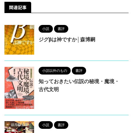
関連記事
小説
書評
ジグβは神ですか│森博嗣
小説以外のもの
書評
知っておきたい伝説の秘境・魔境・
古代文明
小説
書評