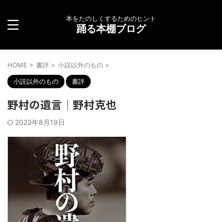
本をたのしくするためのヒント
踊る本棚ブログ
HOME
>
書評
>
小説以外のもの
>
小説以外のもの
書評
野村の遺言│野村克也
2023年8月19日