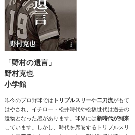
「野村の遺言」
野村克也
小学館
昨今のプロ野球では
トリプルスリー
や
二刀流
がもて
はやされ、イチロー・松井時代や松坂世代は過去の
遺物となった感があります。球界には
新時代が到来
しています。しかし、時代を席巻するトリプルスリ