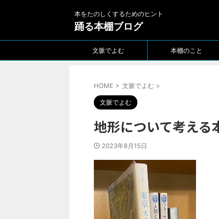
本をたのしくするためのヒント
踊る本棚ブログ
文脈でよむ
本棚のこと
HOME
>
文脈でよむ
>
文脈でよむ
地形について考える
2023年8月15日