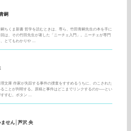
青嗣
嗣ちくま新書 哲学を読むときは、専ら、竹田青嗣先生の本を手に
今回は、その竹田先生が著した「ニーチェ入門」。ニーチェが専門
とてもわかりや ...
本
理文庫 作家が失踪する事件の捜査をすすめるうちに、のこされた
ることが判明する。原稿と事件はどこまでリンクするのか──とい
すむ。ボタン ...
ません│芦沢 央