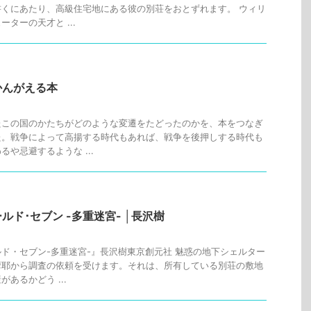
くにあたり、高級住宅地にある彼の別荘をおとずれます。 ウィリ
ターの天才と ...
かんがえる本
たこの国のかたちがどのような変遷をたどったのかを、本をつなぎ
た。戦争によって高揚する時代もあれば、戦争を後押しする時代も
や忌避するような ...
ド･セブン -多重迷宮- │長沢樹
ド・セブン-多重迷宮-』長沢樹東京創元社 魅惑の地下シェルター
摩耶から調査の依頼を受けます。それは、所有している別荘の敷地
あるかどう ...