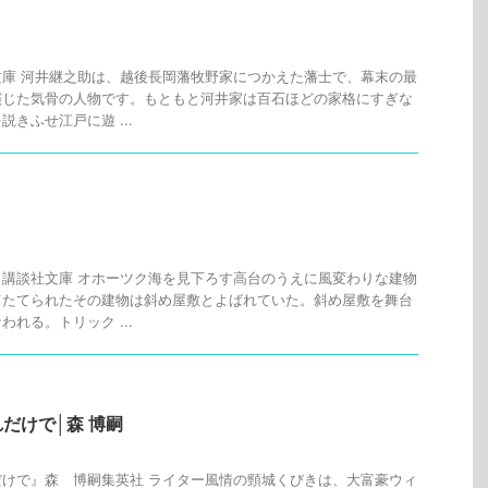
庫 河井継之助は、越後長岡藩牧野家につかえた藩士で、幕末の最
演じた気骨の人物です。もともと河井家は百石ほどの家格にすぎな
きふせ江戸に遊 ...
講談社文庫 オホーツク海を見下ろす高台のうえに風変わりな建物
てたてられたその建物は斜め屋敷とよばれていた。斜め屋敷を舞台
れる。トリック ...
だけで│森 博嗣
けで』森 博嗣集英社 ライター風情の頸城くびきは、大富豪ウィ