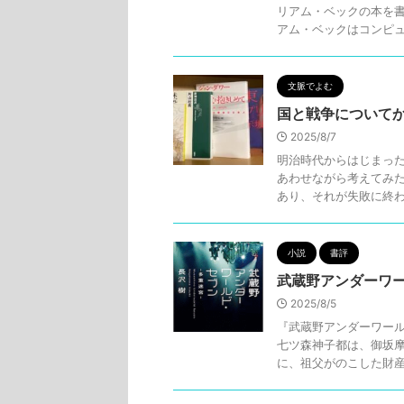
リアム・ベックの本を書
アム・ベックはコンピュー
文脈でよむ
国と戦争について
2025/8/7
明治時代からはじまっ
あわせながら考えてみ
あり、それが失敗に終わる
小説
書評
武蔵野アンダーワール
2025/8/5
『武蔵野アンダーワール
七ツ森神子都は、御坂
に、祖父がのこした財産が