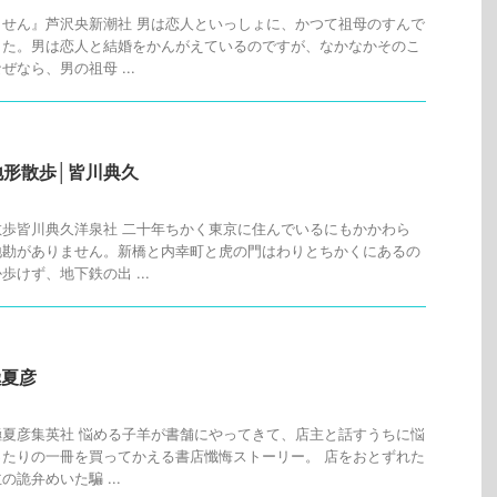
せん』芦沢央新潮社 男は恋人といっしょに、かつて祖母のすんで
した。男は恋人と結婚をかんがえているのですが、なかなかそのこ
なら、男の祖母 ...
形散歩│皆川典久
歩皆川典久洋泉社 二十年ちかく東京に住んでいるにもかかわら
地勘がありません。新橋と内幸町と虎の門はわりとちかくにあるの
けず、地下鉄の出 ...
極夏彦
夏彦集英社 悩める子羊が書舗にやってきて、店主と話すうちに悩
たりの一冊を買ってかえる書店懺悔ストーリー。 店をおとずれた
詭弁めいた騙 ...