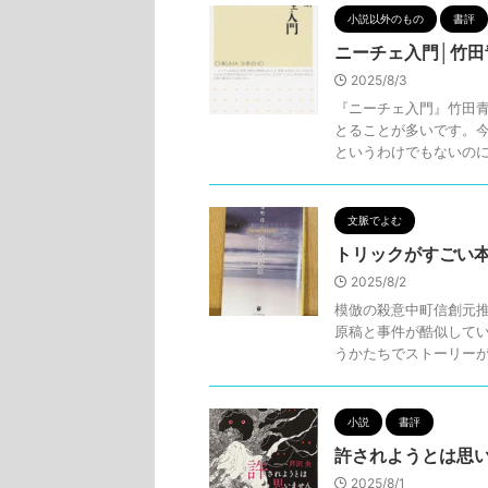
小説以外のもの
書評
ニーチェ入門│竹田
2025/8/3
『ニーチェ入門』竹田青
とることが多いです。
というわけでもないのに、
文脈でよむ
トリックがすごい
2025/8/2
模倣の殺意中町信創元推
原稿と事件が酷似してい
うかたちでストーリーがす
小説
書評
許されようとは思い
2025/8/1