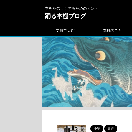
本をたのしくするためのヒント
踊る本棚ブログ
文脈でよむ
本棚のこと
小説
書評