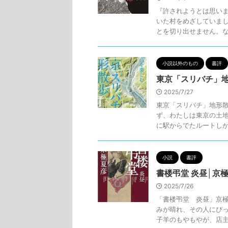
『許されようとは思いま
いた村をめざしていま
とを切り出せません。なぜ
小説以外のもの
書評
東京「スリバチ」地
2025/7/27
東京「スリバチ」地形散
ず、わたしは東京の土
に駅からでたルートしか歩
小説
書評
書楼弔堂 炎昼│京
2025/7/26
「書楼弔堂 炎昼」京極
みが晴れ、その人にぴっ
子羊のもやもやが、店主の