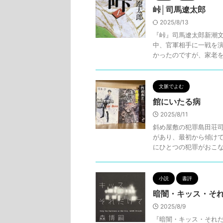
峠│司馬遼太郎
2025/8/13
『峠』司馬遼太郎新潮文
中、官軍相手に一戦を
かったのですが、家老を説
文脈でよむ
館にいたる病
2025/8/11
斜め屋敷の犯罪島田荘司
があり、最初から傾け
にひとつの犯罪がおこなわ
小説
書評
暗闇・キッス・それ
2025/8/9
『暗闇・キッス・それだ